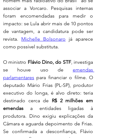
homem mais radioativo do Brasil” ao se 
associar a Vorcaro. Pesquisas internas 
foram encomendadas para medir o 
impacto: se Lula abrir mais de 10 pontos 
de vantagem, a candidatura pode ser 
revista. 
Michelle Bolsonaro
 já aparece 
como possível substituta.
O ministro 
Flávio Dino, do STF
, investiga 
se houve uso de 
emendas 
parlamentares
 para financiar o filme. O 
deputado Mário Frias (PL-SP), produtor 
executivo do longa, é alvo direto: teria 
destinado cerca de 
R$ 2 milhões em 
emendas
 a entidades ligadas à 
produtora. Dino exigiu explicações da 
Câmara e aguarda depoimento de Frias. 
Se confirmada a desconfiança, Flávio 