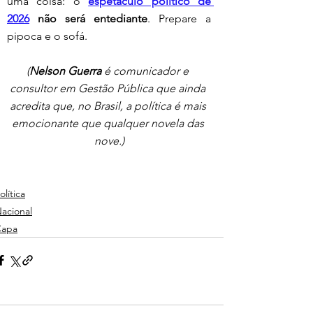
uma coisa: o 
espetáculo político de 
2026
 não será entediante
. Prepare a 
pipoca e o sofá.
(
Nelson Guerra
 é comunicador e 
consultor em Gestão Pública que ainda 
acredita que, no Brasil, a política é mais 
emocionante que qualquer novela das 
nove.)
olítica
acional
Capa