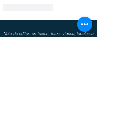
Curtir
Responder
Nota do editor: os textos, fotos, vídeos, tabelas e
outros materiais iconográficos publicados nos
espaços “colunas” não refletem necessariamente
o pensamento do bisbilhoteiro.com.br, sendo de
total responsabilidade do(s) autor(es) as
informações, juízos de valor e conceitos
divulgados.