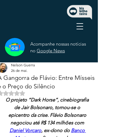
Acompanhe nossas notícias
no
Google News
Nelson Guerra
26 de mai.
A Gangorra de Flávio: Entre Mísseis
e o Preço do Silêncio
Avaliado com NaN de 5 estrelas.
O projeto “Dark Horse”, cinebiografia 
de Jair Bolsonaro, tornou-se o 
epicentro da crise. Flávio Bolsonaro 
negociou até R$ 134 milhões com 
Daniel Vorcaro
, ex-dono do 
Banco 