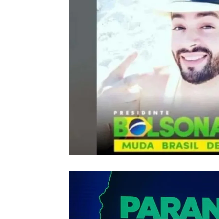
Coluna do Nolasco
Notas do Motta
Coluna André Ma
Tecnologia
Nacional
Internacional
Justiça
Vinhos com Bruxo
Eventos Climáticos
Bisbi Cristão
BisbiVer
Arquibancada