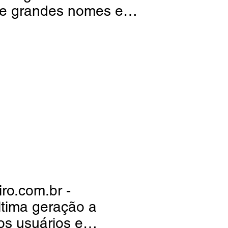
e grandes nomes e
urão no sábado
iro.com.br -
ltima geração a
os usuários e