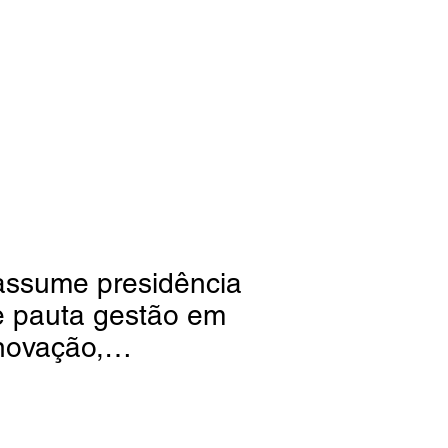
assume presidência
e pauta gestão em
inovação,
e e economia