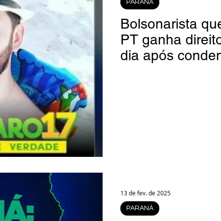
PARANÁ
rsiglia
(Im)pertinências
Economia
Bolsonarista qu
PT ganha direito
dia após conde
Fama-Celebridades
Coluna Beto Nabhan
Bisbi Diversidade
Bisbi Investigativo
13 de fev. de 2025
PARANÁ