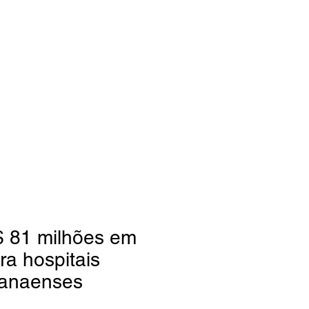
cias
R$ 81 milhões em
ra hospitais
aranaenses